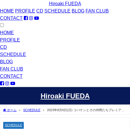
Hiroaki FUEDA
HOME
PROFILE
CD
SCHEDULE
BLOG
FAN CLUB
CONTACT
HOME
PROFILE
CD
SCHEDULE
BLOG
FAN CLUB
CONTACT
Hiroaki FUEDA
ホーム
SCHEDULE
2023年8月6日(日) コバケンとその仲間たちプレミアム
オーケストラ
SCHEDULE